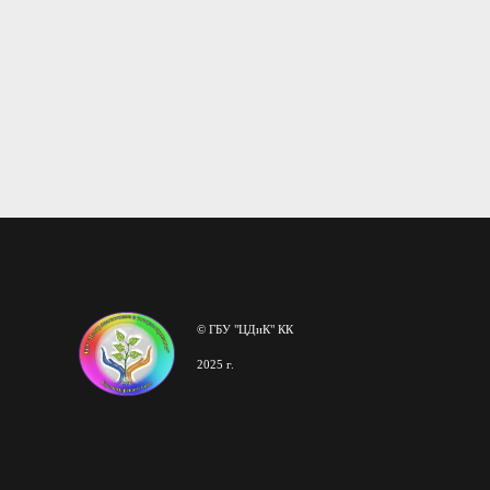
© ГБУ "ЦДиК" КК
2025 г.