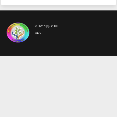
© ГБУ "ЦДиК" КК
2025 г.