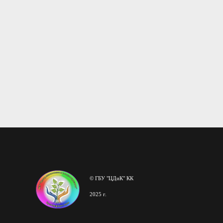
© ГБУ "ЦДиК" КК
2025 г.