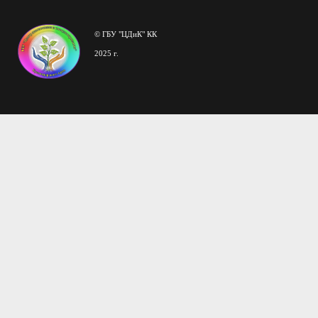
© ГБУ "ЦДиК" КК
2025 г.