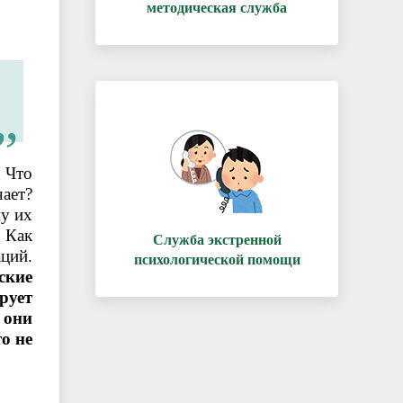
методическая служба
! Что
чает?
му их
 Как
Служба экстренной
аций.
психологической помощи
ские
рует
 они
о не