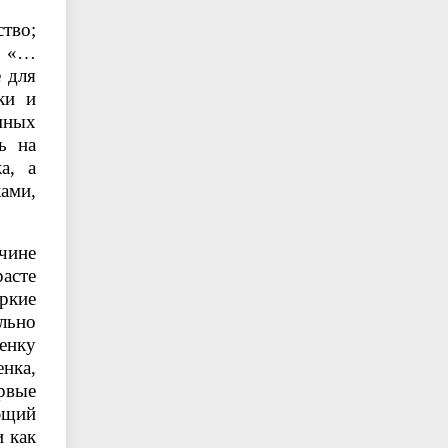
тво;
: «…
е для
ки и
мных
ь на
а, а
ами,
чине
расте
яркие
льно
енку
енка,
рвые
ающий
и как