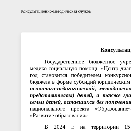
Информационные буклеты для родителей
Отзывы
Нормативно правовые акты в сфере
Рекоменд
Вопросы-
Отчет
Консультационно-методическая служба
противодействия коррупции
Консультац
Государственное бюджетное учр
медико-социальную помощь «Центр диагн
год становится победителем конкурсн
бюджета в форме субсидий юридическим 
психолого-педагогической, методиче
представителям) детей, а также г
семьи детей, оставшихся без попечени
национального проекта «Образование
«Развитие образования».
В 2024 г. на территории 15 