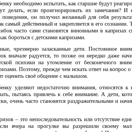
бенку необходимо испытать, как старшие будут реагир
ут делать, если проигнорировать их замечания? И е
поведения, он получил желанный для себя результат
к самый действенный и закрепляется в его сознании. 
шибок часто сами становятся виновными в капризах с
 как бороться с детскими капризами.
ные, чрезмерно заласканные дети. Постоянное вним
ок вначале радуется, то позже он нередко даже начи
етской психики на утомление от бесконечного вним
изами. Поэтому, прежде чем искать ответ на вопрос о
оит оценить своё общение с малышом.
енку уделяют недостаточно внимания, относятся к 
ать, пытаясь привлечь к себе внимание. А дети, кот
ски, очень часто становятся раздражительными и нач
изов – это непоследовательность или отсутствие еди
если вчера на прогулке вы разрешили своему ма