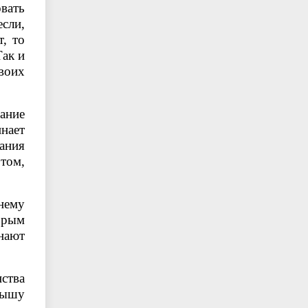
овать
сли,
, то
Так и
воих
ание
нает
ания
 том,
нему
орым
инают
нства
лышу