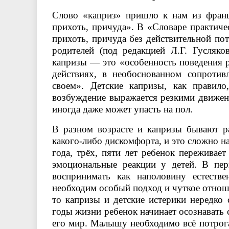
Слово «каприз» пришло к нам из францу
прихоть, причуда». В «Словаре практиче
прихоть, причуда без действительной пот
родителей (под редакцией Л.Г. Гусляко
капризы — это «особенность поведения 
действиях, в необоснованном сопротив
своем». Детские капризы, как правил
возбуждение выражается резкими движен
иногда даже может упасть на пол.
В разном возрасте и капризы бывают р
какого-либо дискомфорта, и это сложно на
года, трёх, пяти лет ребенок переживае
эмоциональные реакции у детей. В пе
воспринимать как наполовину естеств
необходим особый подход и чуткое отнош
то капризы и детские истерики нередко
годы жизни ребенок начинает осознавать
его мир. Малышу необходимо всё потрогат