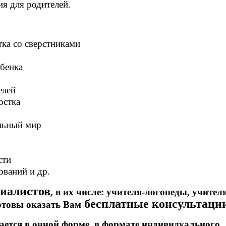
я для родителей.
ка со сверстниками
ебенка
елей
остка
альный мир
сти
ований и др.
иалистов
, в их числе: учителя-логопеды, учител
бесплатные консультаци
отовы оказать Вам
ется в очной форме,
в формате индивидуального