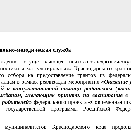
ации специалистам
ответы
Пока все дома
Локальные документы
ионно-методическая служба
еждение, осуществляющее психолого-педагогическ
остики и консультирования» Краснодарского края п
ого отбора
на предоставление грантов из федераль
лицам в рамках реализации мероприятия
«Оказание у
ской и консультативной помощи родителям (зако
ражданам, желающим принять на воспитание в 
я родителей»
федерального проекта «Современная шк
» государственной программы Российской Федер
муниципалитетов Краснодарского края продол