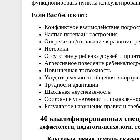
функционировать пункты консультировани
Если Вас беспокоят:
Конфликтное взаимодействие подрост
Частые перепады настроения
Опережение/отставание в развитии р
Истерики
Отсутствие у ребенка друзей и прият
Агрессивное поведение ребенка/подр
Повышенная тревожность
Уход от реального общения в вирту
Трудности адаптации
Школьная неуспеваемость
Состояние угнетенности, подавленно
Регулярное нарушение правил и треб
40 квалифицированных спец
дефектологи, педагоги-психологи,
г
Консультативная помощь оказыва