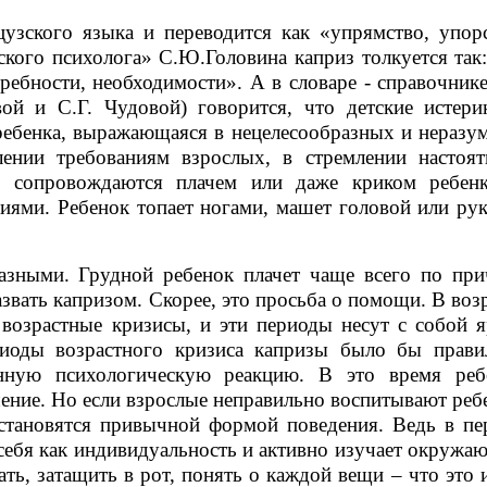
зского языка и переводится как «упрямство, упорс
ского психолога» С.Ю.Головина каприз толкуется так
ребности, необходимости». А в словаре - справочник
вой и С.Г. Чудовой) говорится, что детские истери
ребенка, выражающаяся в нецелесообразных и неразу
лении требованиям взрослых, в стремлении настоят
о, сопровождаются плачем или даже криком ребенк
иями. Ребенок топает ногами, машет головой или рук
азными. Грудной ребенок плачет чаще всего по при
звать капризом. Скорее, это просьба о помощи. В воз
т возрастные кризисы, и эти периоды несут с собой 
риоды возрастного кризиса капризы было бы прави
енную психологическую реакцию. В это время реб
ение. Но если взрослые неправильно воспитывают реб
 становятся привычной формой поведения. Ведь в пе
 себя как индивидуальность и активно изучает окруж
ь, затащить в рот, понять о каждой вещи – что это 