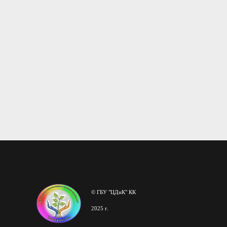
© ГБУ "ЦДиК" КК
2025 г.