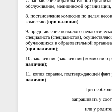
7. направление образовательной организ
обслуживание, медицинской организации,
8. постановление комиссии по делам несо
комиссию (
при наличии
)
9. представление психолого-педагогическ
специалиста (специалистов), осуществля
обучающихся в образовательной организа
(
при наличии
);
10. заключение (заключения) комиссии о р
наличии
);
11. копия справки, подтверждающей факт 
наличии
).
При необход
запрашивать у соо
или у родите