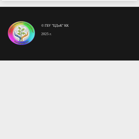
© ГБУ "ЦДиК" КК
2025 г.