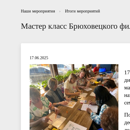
Информационные буклеты для родителей
Отзывы
Нормативно правовые акты в сфере
Рекоменд
Вопросы-
Отчет
Наши мероприятия
›
Итоги мероприятий
противодействия коррупции
Мастер класс Брюховецкого фи
17.06.2025
17
ди
ма
на
се
По
де
ло