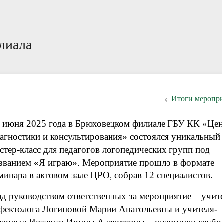
ации специалистам
ответы
Пока все дома
Локальные документы
лиала
Итоги меропр
 июня 2025 года в Брюховецком филиале ГБУ КК «Це
агностики и консультирования» состоялся уникальный
стер-класс для педагогов логопедических групп под
званием «Я играю». Мероприятие прошло в формате
минара в актовом зале ЦРО, собрав 12 специалистов.
д руководством ответственных за мероприятие – учит
фектолога Логиновой Марии Анатольевны и учителя-
гопеда Ивженко Ирины Алексеевны – участники глубо