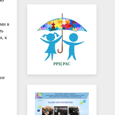
ами в
ть
и, к
РРЦ РАС
вое