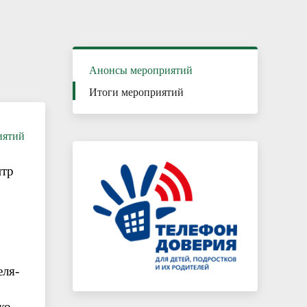
Каникулы – время безопасного и
полезного отдыха
Анонсы мероприятий
Итоги мероприятий
иятий
нтр
еля-
ко