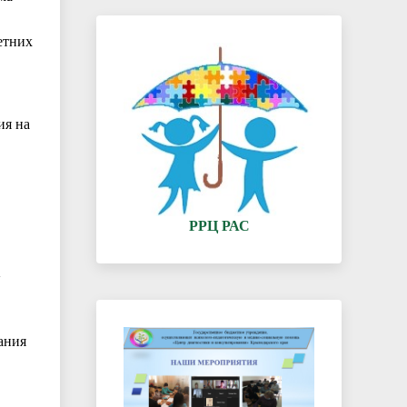
етних
ия на
РРЦ РАС
ания