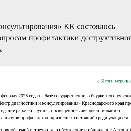
ации специалистам
ответы
Пока все дома
Локальные документы
онсультирования» КК состоялось
вопросам профилактики деструктивно
х
Итоги меропр
 февраля 2026 года на базе государственного бюджетного учреж
ентр диагностики и консультирования» Краснодарского края п
седание рабочей группы, посвященное совершенствованию
ханизмов профилактики кризисных состояний среди учащихся.
новной темой встречи стало обсуждение и обновление Алгорит