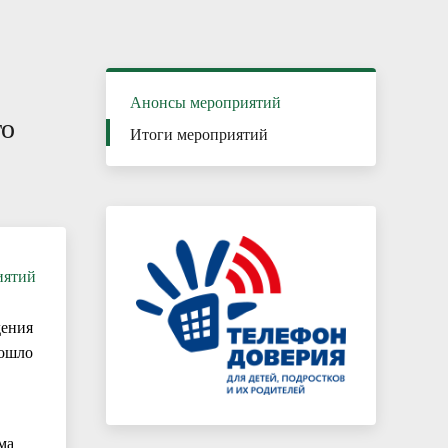
Каникулы – время безопасного и
полезного отдыха
Анонсы мероприятий
го
Итоги мероприятий
иятий
дения
рошло
ма