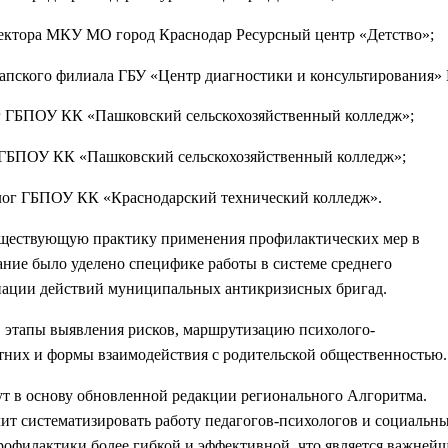
иректора МКУ МО город Краснодар Ресурсный центр «Детство»;
напского филиала ГБУ «Центр диагностики и консультирования»
ог ГБПОУ КК «Пашковский сельскохозяйственный колледж»;
г ГБПОУ КК «Пашковский сельскохозяйственный колледж»;
олог ГБПОУ КК «Краснодарский технический колледж».
существующую практику применения профилактических мер в
ние было уделено специфике работы в системе среднего
нации действий муниципальных антикризисных бригад.
 этапы выявления рисков, маршрутизацию психолого-
тних и формы взаимодействия с родительской общественностью.
ут в основу обновленной редакции регионального Алгоритма.
ит систематизировать работу педагогов-психологов и социальн
профилактики более гибкой и эффективной, что является важней