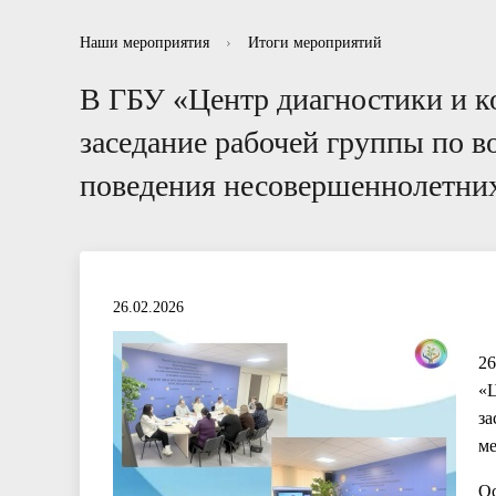
Информационные буклеты для родителей
Отзывы
Нормативно правовые акты в сфере
Рекоменд
Вопросы-
Отчет
Наши мероприятия
›
Итоги мероприятий
противодействия коррупции
В ГБУ «Центр диагностики и к
заседание рабочей группы по 
поведения несовершеннолетни
26.02.2026
26
«Ц
за
ме
Ос