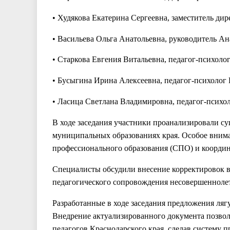
• Худякова Екатерина Сергеевна, заместитель д
• Васильева Ольга Анатольевна, руководитель А
• Старкова Евгения Витальевна, педагог-психол
• Бусыгина Ирина Алексеевна, педагог-психоло
• Ласица Светлана Владимировна, педагог-псих
В ходе заседания участники проанализировали 
муниципальных образованиях края. Особое внима
профессионального образования (СПО) и коорди
Специалисты обсудили внесение корректировок в
педагогического сопровождения несовершенноле
Разработанные в ходе заседания предложения ляг
Внедрение актуализированного документа позвол
педагогов Краснодарского края, сделав систему 