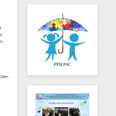
ю
о
р-
РРЦ РАС
ссе».