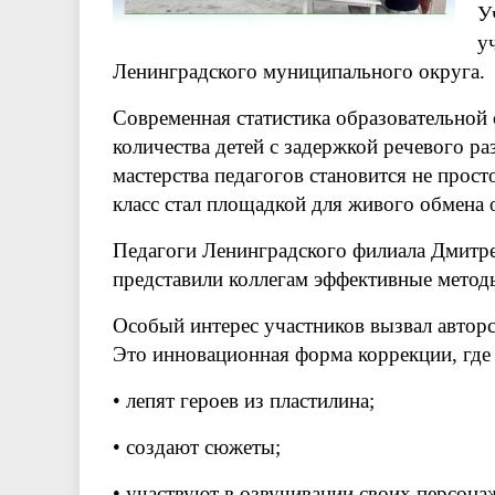
У
у
Ленинградского муниципального округа.
Современная статистика образовательной
количества детей с задержкой речевого р
мастерства педагогов становится не прос
класс стал площадкой для живого обмена
Педагоги Ленинградского филиала Дмитре
представили коллегам эффективные мето
Особый интерес участников вызвал автор
Это инновационная форма коррекции, где
• лепят героев из пластилина;
• создают сюжеты;
• участвуют в озвучивании своих персона