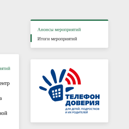
Каникулы – время безопасного и
полезного отдыха
Анонсы мероприятий
Итоги мероприятий
иятий
ентр
а
ной