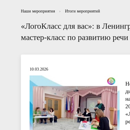
Информационные буклеты для родителей
Отзывы
Нормативно правовые акты в сфере
Рекоменд
Вопросы-
Отчет
Наши мероприятия
›
Итоги мероприятий
противодействия коррупции
«ЛогоКласс для вас»: в Ленин
мастер-класс по развитию речи
10.03.2026
Н
д
н
2
«
р