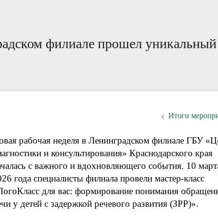
ации специалистам
ответы
Пока все дома
Локальные документы
градском филиале прошел уникальный
Итоги меропр
овая рабочая неделя в Ленинградском филиале ГБУ «Ц
иагностики и консультирования» Краснодарского края
ачалась с важного и вдохновляющего события. 10 март
026 года специалисты филиала провели мастер-класс
ЛогоКласс для вас: формирование понимания обращен
ечи у детей с задержкой речевого развития (ЗРР)».