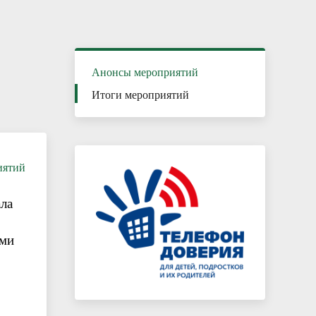
Каникулы – время безопасного и
полезного отдыха
Анонсы мероприятий
Итоги мероприятий
иятий
ала
ами