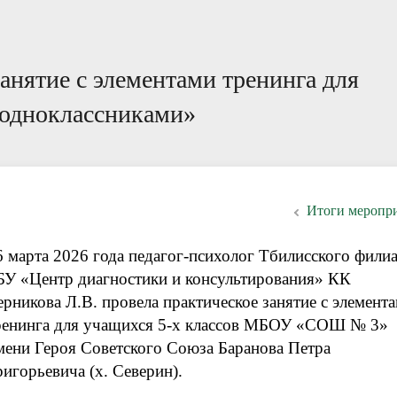
ации специалистам
ответы
Пока все дома
Локальные документы
анятие с элементами тренинга для
 одноклассниками»
Итоги меропр
6 марта 2026 года педагог-психолог Тбилисского фили
БУ «Центр диагностики и консультирования» КК
ерникова Л.В. провела практическое занятие с элемент
ренинга для учащихся 5-х классов МБОУ «СОШ № 3»
мени Героя Советского Союза Баранова Петра
ригорьевича (х. Северин).