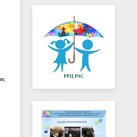
РРЦ РАС
ия;