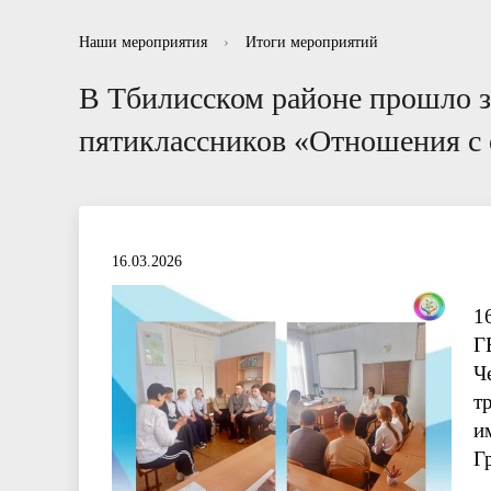
Информационные буклеты для родителей
Отзывы
Нормативно правовые акты в сфере
Рекоменд
Вопросы-
Отчет
Наши мероприятия
›
Итоги мероприятий
противодействия коррупции
В Тбилисском районе прошло з
пятиклассников «Отношения с
16.03.2026
1
Г
Ч
т
и
Г