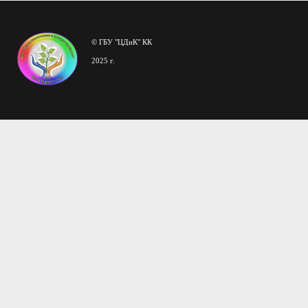
© ГБУ "ЦДиК" КК
2025 г.