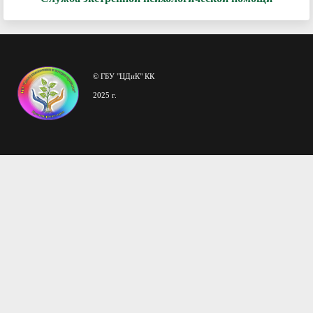
© ГБУ "ЦДиК" КК
2025 г.