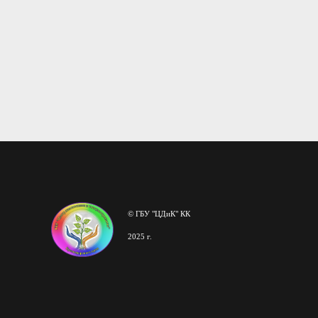
© ГБУ "ЦДиК" КК
2025 г.