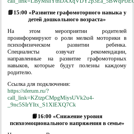
call_link=LByMsliYtnDAXqVDY2p3Ea_5BWqPtJE
📘15:00 «Развитие графомоторного навыка у
детей дошкольного возраста»
На этом мероприятии родителей
проинформируют о роли мелкой моторики в
психофизическом развитии ребенка.
Специалисты озвучат рекомендации,
направленные на развитие графомоторных
навыков, которые будут полезны каждому
родителю.
Ссылка для подключения:
https://sferum.ru/?
call_link=KZtzpCMpgMiysUVk2u4-
_9nc5SIrYItx_S1XlEXQ7Ck
📙16:00 «Снижение уровня
психоэмоционального напряжения в семье»