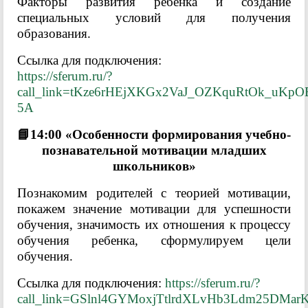
Факторы развития ребенка и создание
специальных условий для получения
образования.
Ссылка для подключения:
https://sferum.ru/?
call_link=tKze6rHEjXKGx2VaJ_OZKquRtOk_uKpO
5A
📘14:00 «Особенности формирования учебно-
познавательной мотивации младших
школьников»
Познакомим родителей с теорией мотивации,
покажем значение мотивации для успешности
обучения, значимость их отношения к процессу
обучения ребенка, сформулируем цели
обучения.
Ссылка для подключения:
https://sferum.ru/?
call_link=GSlnl4GYMoxjTtlrdXLvHb3Ldm25DMa