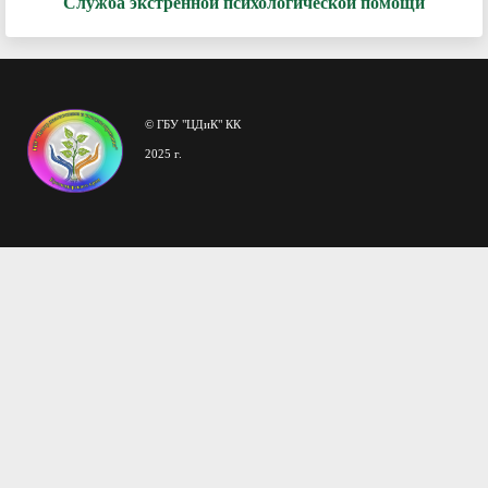
Служба экстренной психологической помощи
© ГБУ "ЦДиК" КК
2025 г.