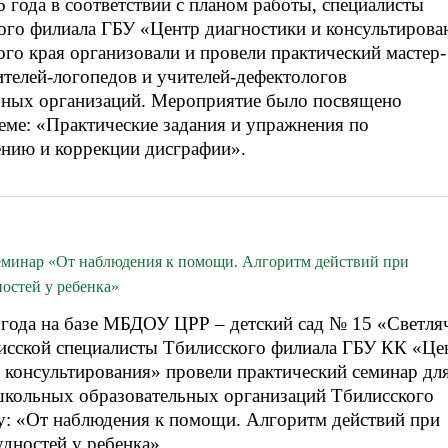
 года в соответствии с планом работы, специалисты
ого филиала ГБУ «Центр диагностики и консультирова
го края организовали и провели практический мастер-
ителей-логопедов и учителей-дефектологов
ьных организаций. Мероприятие было посвящено
еме: «Практические задания и упражнения по
нию и коррекции дисграфии».
еминар «От наблюдения к помощи. Алгоритм действий при
остей у ребенка»
 года на базе МБДОУ ЦРР – детский сад № 15 «Светля
исской специалисты Тбилисского филиала ГБУ КК «Це
 консультирования» провели практический семинар дл
школьных образовательных организаций Тбилисского
му: «От наблюдения к помощи. Алгоритм действий при
дностей у ребенка».