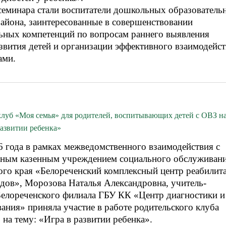
семинара стали воспитатели дошкольных образователь
айона, заинтересованные в совершенствовании
ьных компетенций по вопросам раннего выявления
звития детей и организации эффективного взаимодейс
ами.
клуб «Моя семья» для родителей, воспитывающих детей с ОВЗ н
развитии ребенка»
6 года в рамках межведомственного взаимодействия с
нным казенным учреждением социального обслуживан
ого края «Белореченский комплексный центр реабилит
идов», Морозова Наталья Александровна, учитель-
Белореченского филиала ГБУ КК «Центр диагностики и
ания» приняла участие в работе родительского клуба
на тему: «Игра в развитии ребенка».