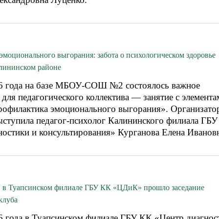
эмоционального выгорания: забота о психологическом здоровье
алининском районе
6 года на базе МБОУ-СОШ №2 состоялось важное
для педагогического коллектива — занятие с элемента
рофилактика эмоционального выгорания». Организато
ыступила педагог-психолог Калининского филиала ГБ
ностики и консультирования» Курганова Елена Иванов
й: в Туапсинском филиале ГБУ КК «ЦДиК» прошло заседание
клуба
6 года в Туапсинском филиале ГБУ КК «Центр диагнос