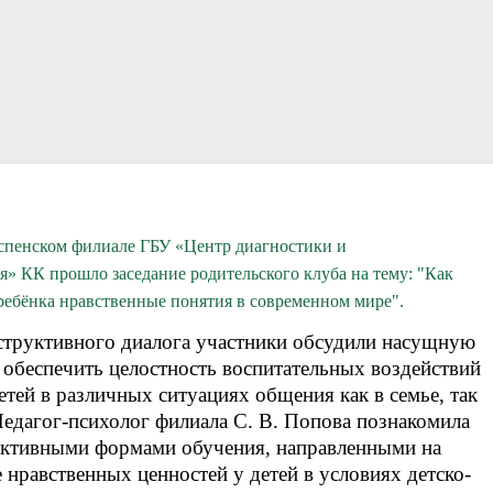
ации специалистам
ответы
Пока все дома
Локальные документы
в Успенском филиале ГБУ «Центр диагностики и
я» КК прошло заседание родительского клуба на тему: "Как
ребёнка нравственные понятия в современном мире".
структивного диалога участники обсудили насущную
 обеспечить целостность воспитательных воздействий
етей в различных ситуациях общения как в семье, так
Педагог-психолог филиала С. В. Попова познакомила
 активными формами обучения, направленными на
нравственных ценностей у детей в условиях детско-