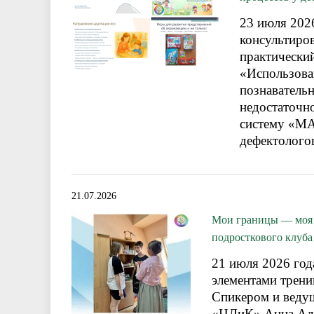
23 июля 202
консультиро
практически
«Использова
познавательн
недостаточн
систему «МА
дефектолого
21.07.2026
Мои границы — моя б
подросткового клуб
21 июля 2026 год
элементами трени
Спикером и веду
«ЦДиК» Анна Але