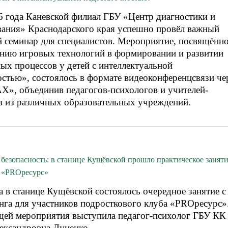
6 года Каневской филиал ГБУ «Центр диагностики и
вания» Краснодарского края успешно провёл важный
й семинар для специалистов. Мероприятие, посвящённ
нию игровых технологий в формировании и развитии
ых процессов у детей с интеллектуальной
остью», состоялось в формате видеоконференцсвязи че
Х», объединив педагогов-психологов и учителей-
в из различных образовательных учреждений.
езопасность: в станице Кущёвской прошло практическое занят
а «PROресурс»
а в станице Кущёвской состоялось очередное занятие с
нга для участников подросткового клуба «PROресурс»
щей мероприятия выступила педагог-психолог ГБУ КК
ксандровна Луценко.