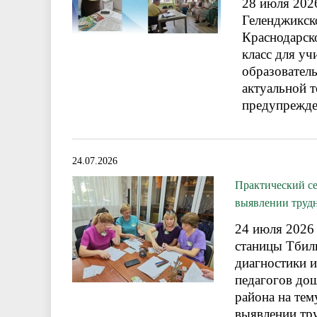
28 июля 2026
Геленджикск
Краснодарско
класс для уч
образовател
актуальной т
предупрежде
24.07.2026
Практический с
выявлении трудн
24 июля 2026
станицы Тбил
диагностики и
педагогов до
района на те
выявлении тру