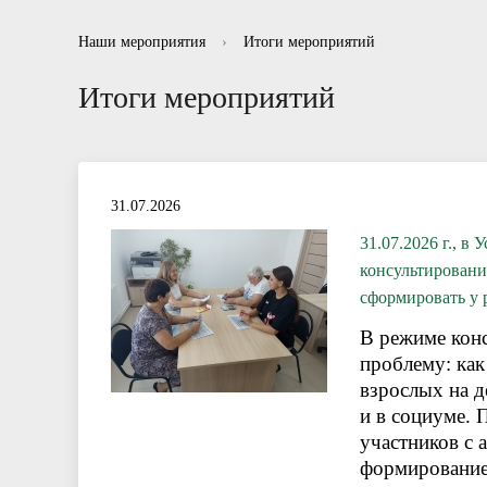
Информационные буклеты для родителей
Отзывы
Нормативно правовые акты в сфере
Рекоменд
Вопросы-
Отчет
Наши мероприятия
›
Итоги мероприятий
противодействия коррупции
Итоги мероприятий
31.07.2026
31.07.2026 г., 
консультировани
сформировать у 
В режиме кон
проблему: как
взрослых на д
и в социуме. 
участников с
формирование 