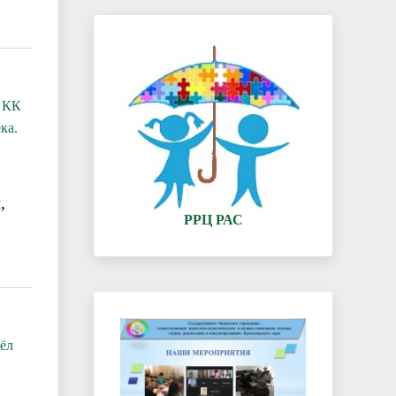
» КК
ка.
,
РРЦ РАС
ёл