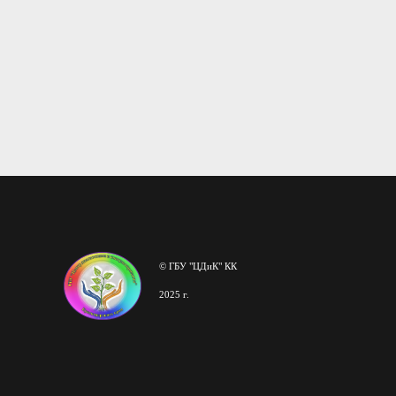
© ГБУ "ЦДиК" КК
2025 г.