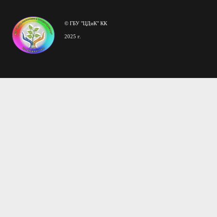
© ГБУ "ЦДиК" КК
2025 г.