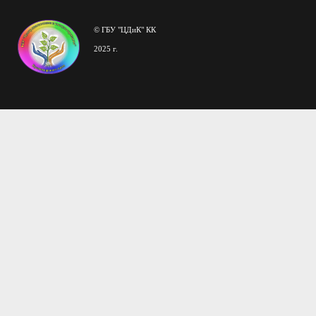
© ГБУ "ЦДиК" КК
2025 г.