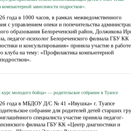
 компьютерной зависимости подростков».
26 года в 1000 часов, в рамках межведомственного
вия с управлением опеки и попечительства администра
ого образования Белореченский район, Должикова Ир
на, педагог-психолог Белореченского филиала ГБУ КК
остики и консультирования» приняла участие в работе
го клуба на тему: «Профилактика компьютерной
 подростков».
 курс молодого бойца» — родительское собрание в Туапсе
026 года в МБДОУ Д/С № 41 «Ивушка» г. Туапсе
одительское собрание для родителей детей старших гр
риглашённого специалиста участие приняла педагог-
апсинского филиала ГБУ КК «Центр диагностики и