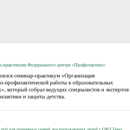
ации специалистам
ответы
Пока все дома
Локальные документы
а-практикума Федерального центра «Профилактика»
тоялся семинар-практикум «Организация
но-профилактической работы в образовательных
х», который собрал ведущих специалистов и экспертов
илактики и защиты детства.
клуб для приемных семей, воспитывающих детей с ОВЗ Тема: