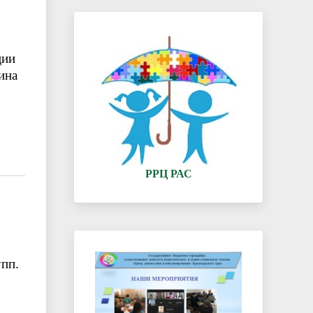
ции
ина
РРЦ РАС
упп.