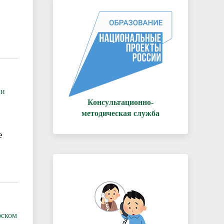
 и
Консультационно-
методическая служба
е
рском