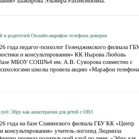
вания» Шакирова Эльмира Рахимзяновна.
ей и родителей Онлайн-марафон телефона доверия
026 года педагог-психолог Геленджикского филиала ГБ
ностики и консультирования» КК Нырова Любовь
базе МБОУ СОШ№4 им. А.В. Суворова совместно с
психологами школы провела акцию «Марафон телефон
луб: Эбру как акватерапия для детей с ОВЗ
026 года на базе Славянского филиала ГБУ КК «Центр
 и консультирования» учитель-логопед Людмила
нипко провела родительский клуб по теме: «Эбру как