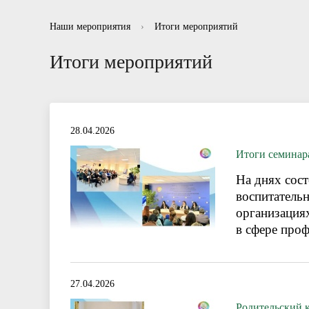
Информационные буклеты для родителей
Отзывы
Нормативно правовые акты в сфере
Рекоменд
Вопросы-
Отчет
Наши мероприятия
›
Итоги мероприятий
противодействия коррупции
Итоги мероприятий
28.04.2026
Итоги семинар
На днях сос
воспитатель
организация
в сфере проф
27.04.2026
Родительский 